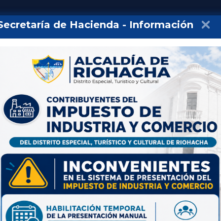
Impuesto Predial
Secretaría de Hacienda - Información
a Distrital de
Riohacha
ios
Participa
Mi Distrito
Nuestra alcaldía
Secretaría