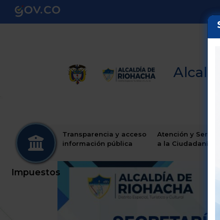
Alcaldí
Transparencia y acceso
Atención y Servic
información pública
a la Ciudadanía
Impuestos