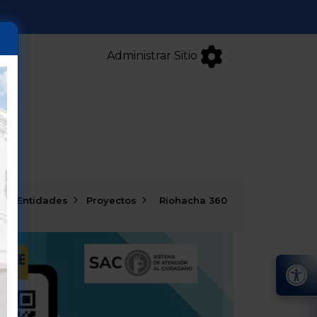
Administrar Sitio
s y Entidades
Proyectos
Riohacha 360