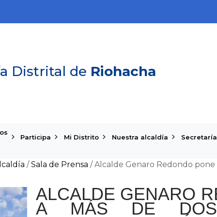
a Distrital de
Riohacha
ios
Participa
Mi Distrito
Nuestra alcaldía
Secretaría
lcaldía
/
Sala de Prensa
/
Alcalde Genaro Redondo pone fi
ALCALDE GENARO R
A MÁS DE DOS