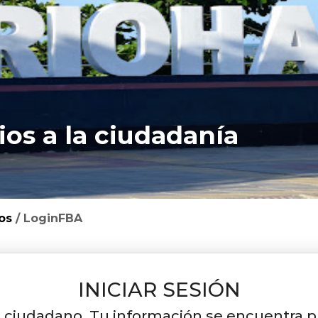
ios a la ciudadanía
os
/
LoginFBA
​INICIAR SESIÓN
) ciudadano. Tu información se encuentra p